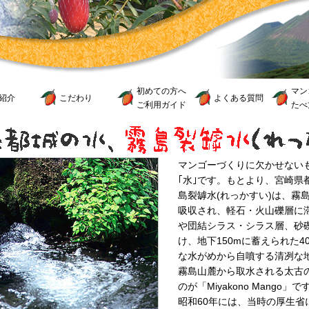
初めての方へ
マン
紹介
こだわり
よくある質問
ご利用ガイド
たべ
マンゴーづくりに欠かせない
｢水｣です。もとより、宮崎県
島裂罅水(れっかすい)は、霧
吸収され、軽石・火山礫層に
や団結シラス・シラス層、砂
け、地下150mに蓄えられた
な水がめから自噴する清冽な
霧島山麓から取水される太古
のが「Miyakono Mango」で
昭和60年には、当時の厚生省