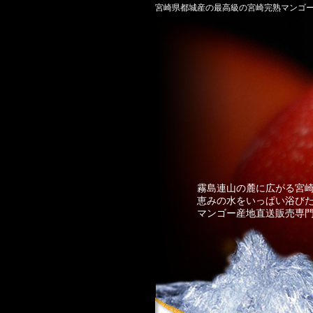
宮崎県都城産の最高級の宮崎完熟マンゴ
霧島連山の麓に広がる宮崎
恵みの水をいっぱい浴びた「
マンゴー産地直送販売専