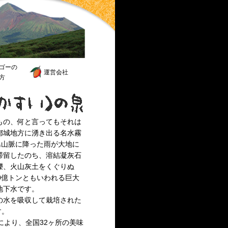
ゴーの
運営会社
方
もの、何と言ってもそれは
都城地方に湧き出る名水霧
島山脈に降った雨が大地に
滞留したのち、溶結凝灰石
礫、火山灰土をくぐりぬ
40億トンともいわれる巨大
地下水です。
の水を吸収して栽培された
す。
により、全国32ヶ所の美味