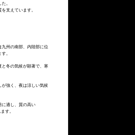
した。
質を支えています。
は九州の南部、内陸部に位
ます。
夏と冬の気候が顕著で、寒
。
しが強く、夜は涼しい気候
培に適し、質の高い
まれます。